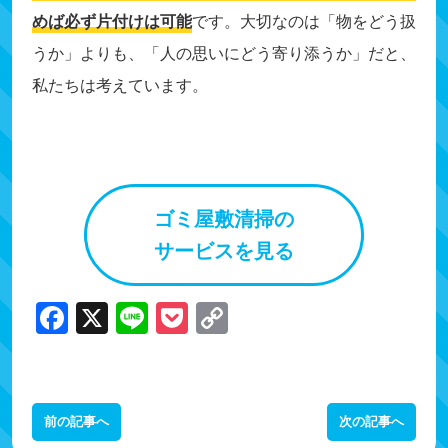
めば必ず片付けは可能
です。大切なのは「物をどう扱
うか」よりも、「人の思いにどう寄り添うか」だと、
私たちは考えています。
ゴミ屋敷清掃の
サービスを見る
F
X
Li
P
C
a
n
o
o
c
e
c
p
e
k
y
投
前の記事へ
次の記事へ
b
et
Li