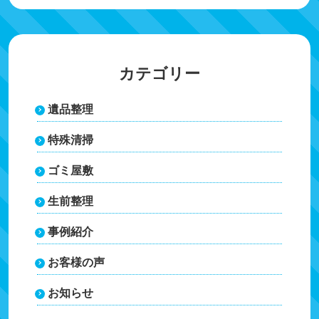
稿
o
n
ナ
o
k
ビ
k
ゲ
カテゴリー
ー
遺品整理
シ
ョ
特殊清掃
ン
ゴミ屋敷
生前整理
事例紹介
お客様の声
お知らせ