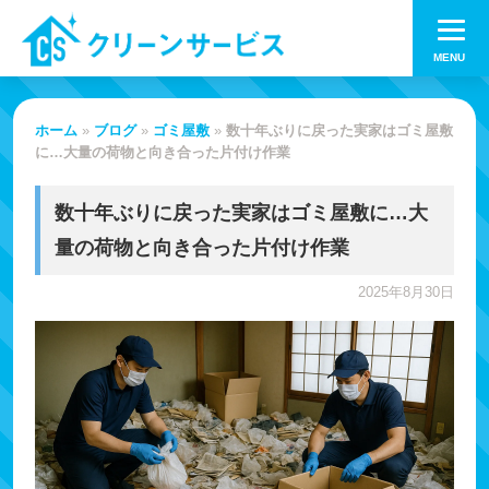
Skip
to
content
ホーム
»
ブログ
»
ゴミ屋敷
»
数十年ぶりに戻った実家はゴミ屋敷
に…大量の荷物と向き合った片付け作業
数十年ぶりに戻った実家はゴミ屋敷に…大
量の荷物と向き合った片付け作業
2025年8月30日